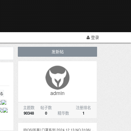
登录
发新帖
admin
主题数
帖子数
注册排名
90348
0
精华数
1
[ROSI写真] 口罩系列 2024.12.13 NO.3106(73P)