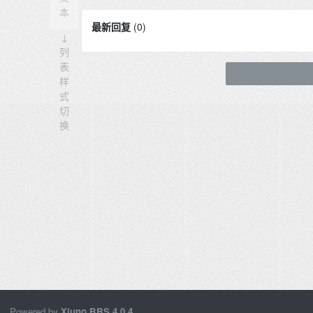
本
最新回复
(
0
)
↓
列
表
样
式
切
换
Powered by
Xiuno BBS
4.0.4