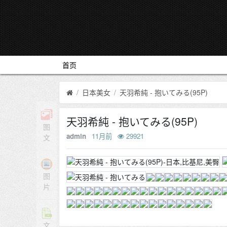
首页
日本美女
天羽希純 - 抱いてみる(95P)
天羽希純 - 抱いてみる(95P)
图
admin
11月前
29921
文
图
片
文