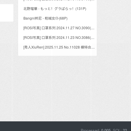
北野瑠華 - もっと！グラぱらっ！(131P)
Bangni邦尼 - 枪械女仆(68P)
[ROSI写真] 口罩系列 2024.11.27 NO.3090(73P)
[ROSI写真] 口罩系列 2024.11.23 NO.3086(90P)
[秀人XiuRen] 2025.11.25 No.11028 模特合集(61P)
Processed:
0.005
, SQL:
22