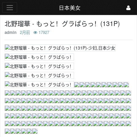
日本美女
北野瑠華 - もっと！グラぱらっ！(131P)
admin
2月前
17927