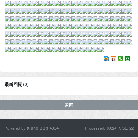
最新回复
(
0
)
返回
Powered by
Xiuno BBS
4.0.4
Processed:
0.024
, SQL:
22